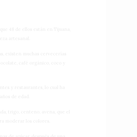
ue 48 de ellos están en Tijuana,
eza artesanal.
as, existen muchas cervecerías
ocolate, café orgánico, coco y
es y restaurantes, lo cual ha
 años de edad.
a, trigo, centeno, avena, que el
ra moderar los colores.
nas de azúcar, después de una