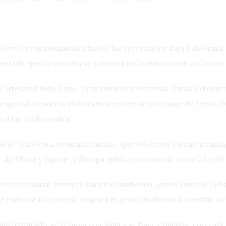
rveceros artesanales hacen las cervezas en Baja California, q
estado, que la mayoría se solventa de la elaboración de la cerv
ro artesanal indicó que “contamos con cervezas claras y obscur
especial, nosotros elaboramos cervezas con toque de fresa, ch
a las tradicionales”.
 se reinventa constantemente, que volvieron los cafés cantant
– de China y Japón-, y Europa, público variado de entre 25 y 40
eza artesanal, primero hacen el malteado, grano como la cebad
 elaborar la cerveza, después el grano malteado lo tuestan pa
no triturado, se remoja con agua y se hace enjuague con cade