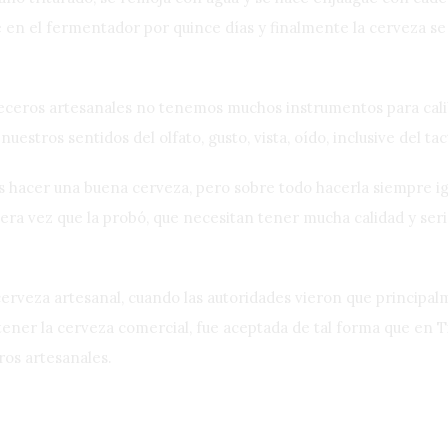
e en el fermentador por quince días y finalmente la cerveza se 
eceros artesanales no tenemos muchos instrumentos para calib
estros sentidos del olfato, gusto, vista, oído, inclusive del tac
 es hacer una buena cerveza, pero sobre todo hacerla siempre i
era vez que la probó, que necesitan tener mucha calidad y seri
cerveza artesanal, cuando las autoridades vieron que principal
 tener la cerveza comercial, fue aceptada de tal forma que en 
ros artesanales.