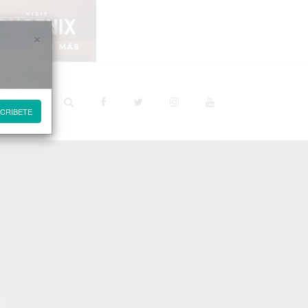
×
STINOS
CRIBETE