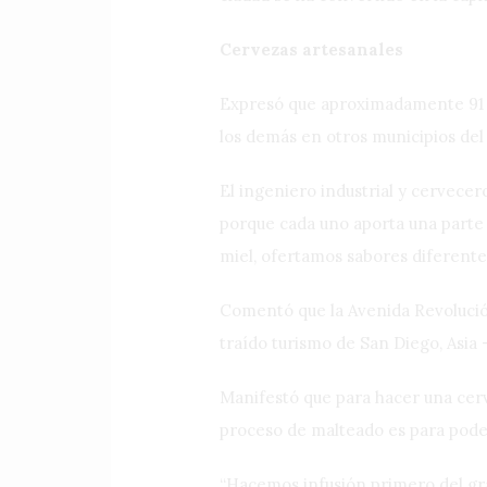
Cervezas artesanales
Expresó que aproximadamente 91 ce
los demás en otros municipios del 
El ingeniero industrial y cervece
porque cada uno aporta una parte 
miel, ofertamos sabores diferentes 
Comentó que la Avenida Revolución
traído turismo de San Diego, Asia 
Manifestó que para hacer una cerv
proceso de malteado es para poder
“Hacemos infusión primero del gra