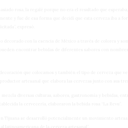
siado rosa, la regalé porque no era el resultado que esperaba,
nte y fue de esa forma que decidí que esta cerveza iba a form
icitada”, expresó.
io decorado con la esencia de México a través de colores y so
e pueden encontrar bebidas de diferentes sabores con nombres
decoración que colocamos y también el tipo de cerveza que ve
 productor artesanal que elabora las cervezas junto con sus tres
 mezcla diversas culturas, sabores, gastronomía y bebidas, ent
blecida la cervecería, elaboraron la bebida rosa “La Revu”.
en Tijuana se desarrolló potencialmente un movimiento artesa
tal latinoamericana de la cerveza artesanal”.