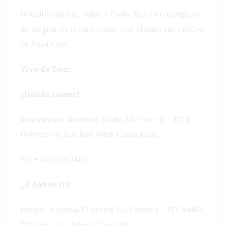
Definitivamente, viajar a Costa Rica es contagiarse
de alegría, es reconectarse con el universo entero,
es ¡Pura Vida!
Vive de Tour:
¿Dónde comer?
Restaurante Silvestre. (Calle 3A – Ave. 11 – 955 |
Downtown, San José 10101, Costa Rica).
T/: +506 2221 2465
¿A dónde ir?
Parque Nacional El Arenal (La Fortuna – El Castillo,
Provincia de Alajuela, Costa Rica).