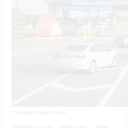
7 Kennedy Space Center
Admisión por 1 día: Adulto 57usd niños