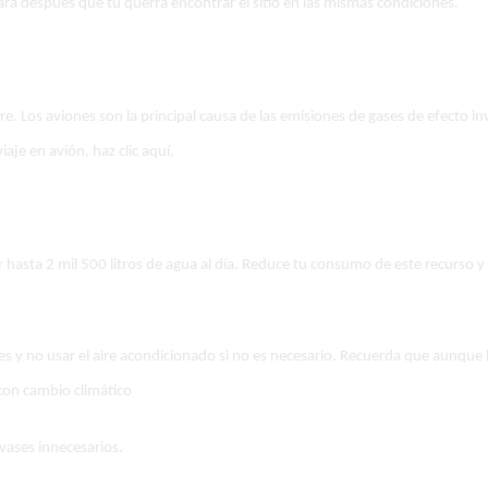
egará después que tú querrá encontrar el sitio en las mismas condiciones.
stre. Los aviones son la principal causa de las emisiones de gases de efecto i
aje en avión, haz clic aquí.
hasta 2 mil 500 litros de agua al día. Reduce tu consumo de este recurso y 
ces y no usar el aire acondicionado si no es necesario. Recuerda que aunque l
con cambio climático
vases innecesarios.