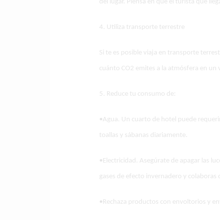
del lugar. Piensa en que el turista que ll
4. Utiliza transporte terrestre
Si te es posible viaja en transporte terre
cuánto CO2 emites a la atmósfera en un vi
5. Reduce tu consumo de:
•Agua. Un cuarto de hotel puede requerir 
toallas y sábanas diariamente.
•Electricidad. Asegúrate de apagar las lu
gases de efecto invernadero y colaboras 
•Rechaza productos con envoltorios y en