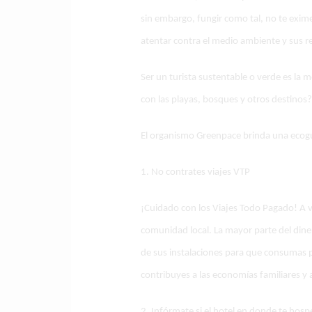
sin embargo, fungir como tal, no te exim
atentar contra el medio ambiente y sus r
Ser un turista sustentable o verde es la 
con las playas, bosques y otros destinos?
El organismo Greenpace brinda una ecoguí
1. No contrates viajes VTP
¡Cuidado con los Viajes Todo Pagado! A ve
comunidad local. La mayor parte del din
de sus instalaciones para que consumas p
contribuyes a las economías familiares y 
2. Infórmate si el hotel en donde te hosp