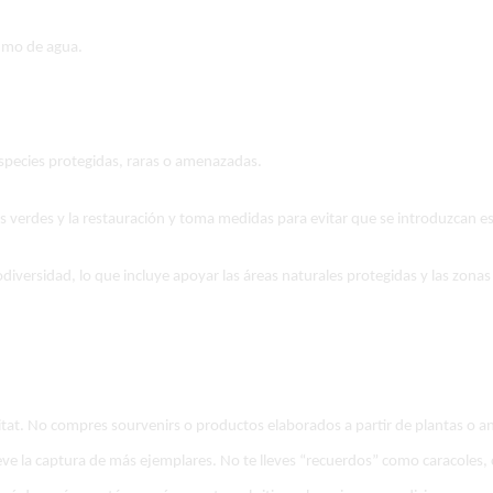
umo de agua.
pecies protegidas, raras o amenazadas.
as verdes y la restauración y toma medidas para evitar que se introduzcan es
diversidad, lo que incluye apoyar las áreas naturales protegidas y las zonas
ábitat. No compres sourvenirs o productos elaborados a partir de plantas o ani
e la captura de más ejemplares. No te lleves “recuerdos” como caracoles, co