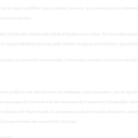
e de la responsabilidad que cualquier persona, que se encuentre en determi
ecursos naturales.
mejor retribución que puedes darle al destino que visitas. Te has puesto a 
 La responsabilidad social se debe ejercer en el país que vivimos y que visit
a para ser un turista responsable. Infórmate y practica un turismo de baj
ces pudieran ser más baratos; sin embargo, estos paquetes, por lo regular,
ero que pagas lo concentrarán las empresas de transporte y hospedaje. Ad
roductos del mismo hotel. Si consumes productos locales de la zona, además
a la supervivencia de un auténtico turismo.
edarás: