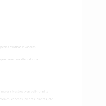
pecies exóticas invasoras.
 que tienen un alto valor de
males silvestres o en peligro, ni te
rales, conchas, piedras, plantas, etc.