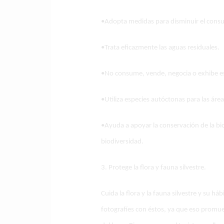
•Adopta medidas para disminuir el cons
•Trata eficazmente las aguas residuales.
•No consume, vende, negocia o exhibe es
•Utiliza especies autóctonas para las áre
•Ayuda a apoyar la conservación de la bio
biodiversidad.
3. Protege la flora y fauna silvestre.
Cuida la flora y la fauna silvestre y su h
fotografíes con éstos, ya que eso promuev