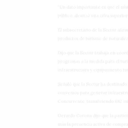
“Un dato importante es que el núme
público, alcanzó una cifra superior
El subsecretario de la Sectur afi
productos de turismo de naturaleza
Dijo que la Sectur trabaja en coor
programas a la medida para el tur
infraestructura y equipamiento tur
Señaló que la Sectur ha destinado 
convenios para generar infraestru
Concurrente, transfiriendo 682 mi
Gerardo Corona dijo que la partic
más la presencia activa de compra