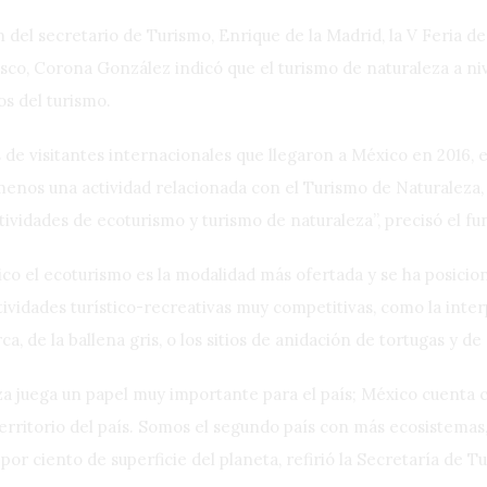
n del secretario de Turismo, Enrique de la Madrid, la V Feria 
asco, Corona González indicó que el turismo de naturaleza a ni
os del turismo.
de visitantes internacionales que llegaron a México en 2016, el
l menos una actividad relacionada con el Turismo de Naturaleza
ctividades de ecoturismo y turismo de naturaleza”, precisó el fu
o el ecoturismo es la modalidad más ofertada y se ha posicion
tividades turístico-recreativas muy competitivas, como la inte
, de la ballena gris, o los sitios de anidación de tortugas y d
za juega un papel muy importante para el país; México cuenta c
erritorio del país. Somos el segundo país con más ecosistemas, 
por ciento de superficie del planeta, refirió la Secretaría de 