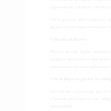
experiencias, entonces, eres un v
Por lo general, quien viajan por g
lugares con un clima totalmente di
* Ahorra su dinero
Planear un viaje implica muchas co
aseguran que el dinero que se pue
apasionados son más cuidadosos co
* No le importa perder su traba
Esto sucede en personas que decid
el mundo, por lo que se ven “obli
oportunidad.