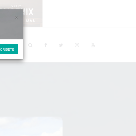
×
STINOS
CRIBETE