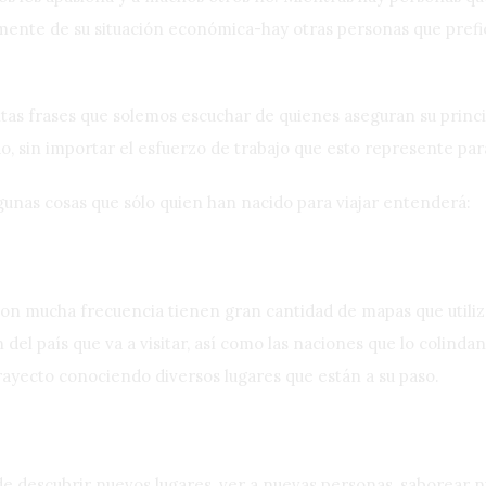
mente de su situación económica-hay otras personas que prefie
antas frases que solemos escuchar de quienes aseguran su princi
, sin importar el esfuerzo de trabajo que esto represente para
unas cosas que sólo quien han nacido para viajar entenderá:
 con mucha frecuencia tienen gran cantidad de mapas que utiliz
el país que va a visitar, así como las naciones que lo colindan 
ayecto conociendo diversos lugares que están a su paso.
de descubrir nuevos lugares, ver a nuevas personas, saborear n