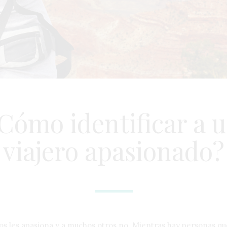
Cómo identificar a 
viajero apasionado?
hos les apasiona y a muchos otros no. Mientras hay personas qu