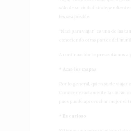
sólo de su ciudad –independiente
les sea posible.
“Nací para viajar” es una de las t
conociendo otras partes del mundo
A continuación te presentamos alg
* Ama los mapas
Por lo general, quien suele viajar
Conocer exactamente la ubicación d
pues puede aprovechar mejor el tr
* Es curioso
Si tienes una necesidad constate 