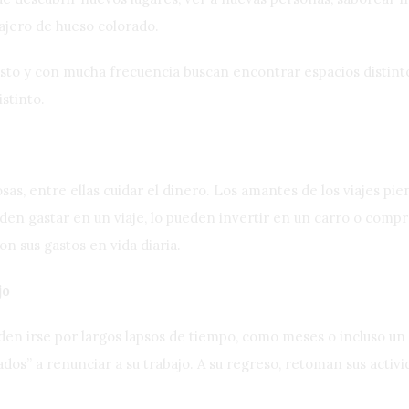
iajero de hueso colorado.
usto y con mucha frecuencia buscan encontrar espacios distintos
stinto.
sas, entre ellas cuidar el dinero. Los amantes de los viajes pi
den gastar en un viaje, lo pueden invertir en un carro o compr
n sus gastos en vida diaria.
jo
en irse por largos lapsos de tiempo, como meses o incluso un
gados” a renunciar a su trabajo. A su regreso, retoman sus act