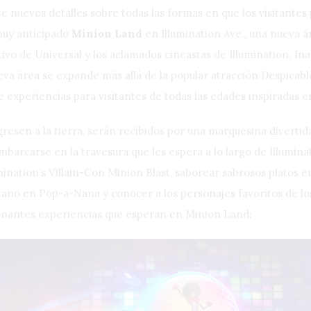
 nuevos detalles sobre todas las formas en que los visitantes
muy anticipado
Minion Land
en Illumination Ave., una nueva 
tivo de Universal y los aclamados cineastas de Illumination. 
nueva área se expande más allá de la popular atracción Despic
 experiencias para visitantes de todas las edades inspiradas e
resen a la tierra, serán recibidos por una marquesina divertid
barcarse en la travesura que les espera a lo largo de Illumina
umination’s Villain-Con Minion Blast, saborear sabrosos platos 
tano en Pop-a-Nana y conocer a los personajes favoritos de los
ionantes experiencias que esperan en Minion Land: