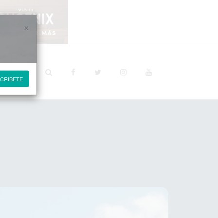
×
STINOS
CRIBETE