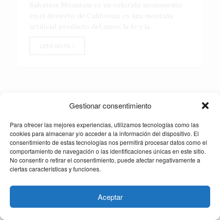
Salvation Mountain es un colorido monumento
en el desierto de California; es una montaña
artificial producto del amor, la fe y la...
LEER NOTA
Gestionar consentimiento
Para ofrecer las mejores experiencias, utilizamos tecnologías como las
cookies para almacenar y/o acceder a la información del dispositivo. El
consentimiento de estas tecnologías nos permitirá procesar datos como el
comportamiento de navegación o las identificaciones únicas en este sitio.
No consentir o retirar el consentimiento, puede afectar negativamente a
ciertas características y funciones.
Aceptar
2026 TOUR MAGAZINE, DERECHOS RESERVADOS
HABLEMOS DE COLABORACIONES, CONTENIDO EDITORIAL Y