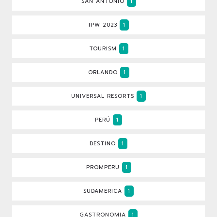
SAN ANTONIO
1
IPW 2023
1
TOURISM
1
ORLANDO
1
UNIVERSAL RESORTS
1
PERÚ
1
DESTINO
1
PROMPERU
1
SUDAMERICA
1
GASTRONOMIA
1