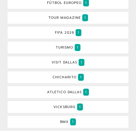
FÚTBOL EUROPEO
1
TOUR MAGAZINE
1
FIFA 2026
1
TURISMO
1
VISIT DALLAS
1
CHICHARITO
1
ATLETICO DALLAS
1
VICKSBURG
1
BMX
1