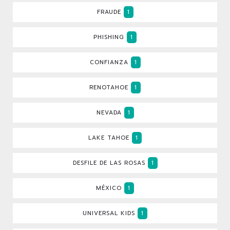
FRAUDE
1
PHISHING
1
CONFIANZA
1
RENOTAHOE
1
NEVADA
1
LAKE TAHOE
1
DESFILE DE LAS ROSAS
1
MÉXICO
1
UNIVERSAL KIDS
1