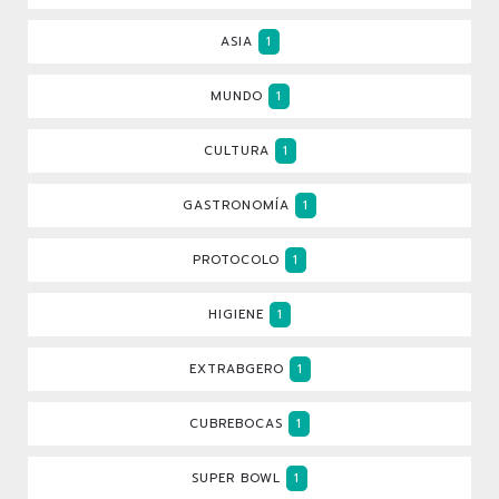
ASIA
1
MUNDO
1
CULTURA
1
GASTRONOMÍA
1
PROTOCOLO
1
HIGIENE
1
EXTRABGERO
1
CUBREBOCAS
1
SUPER BOWL
1