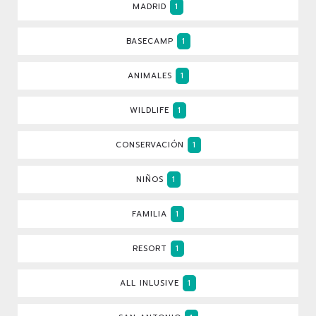
MADRID
1
BASECAMP
1
ANIMALES
1
WILDLIFE
1
CONSERVACIÓN
1
NIÑOS
1
FAMILIA
1
RESORT
1
ALL INLUSIVE
1