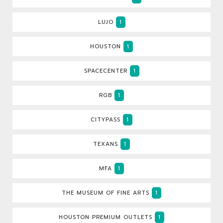
LUJO
1
HOUSTON
1
SPACECENTER
1
RGB
1
CITYPASS
1
TEXANS
1
MFA
1
THE MUSEUM OF FINE ARTS
1
HOUSTON PREMIUM OUTLETS
1