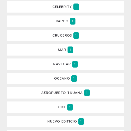
CELEBRITY
1
BARCO
1
CRUCEROS
1
MAR
1
NAVEGAR
1
OCEANO
1
AEROPUERTO TIJUANA
1
CBX
1
NUEVO EDIFICIO
1