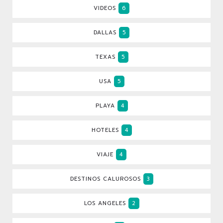
VIDEOS
6
DALLAS
5
TEXAS
5
USA
5
PLAYA
4
HOTELES
4
VIAJE
4
DESTINOS CALUROSOS
3
LOS ANGELES
2