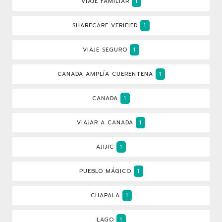
VIAJE FAMILIAR
1
SHARECARE VERIFIED
1
VIAJE SEGURO
1
CANADA AMPLÍA CUERENTENA
1
CANADA
1
VIAJAR A CANADA
1
AJIJIC
1
PUEBLO MÁGICO
1
CHAPALA
1
LAGO
1