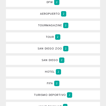
DFW
2
AEROPUERTO
2
TOURMAGAZINE
2
TOUR
2
SAN DIEGO ZOO
2
SAN DIEGO
2
HOTEL
2
FIFA
2
TURISMO DEPORTIVO
2