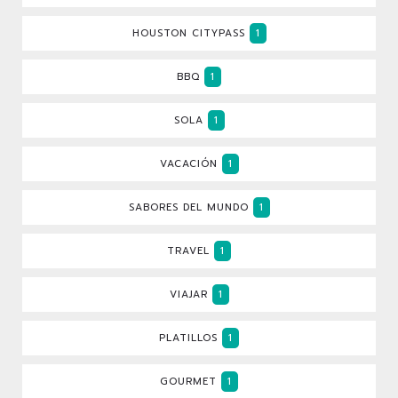
HOUSTON CITYPASS
1
BBQ
1
SOLA
1
VACACIÓN
1
SABORES DEL MUNDO
1
TRAVEL
1
VIAJAR
1
PLATILLOS
1
GOURMET
1