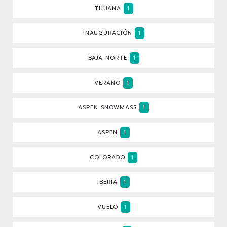
TIJUANA
1
INAUGURACIÓN
1
BAJA NORTE
1
VERANO
1
ASPEN SNOWMASS
1
ASPEN
1
COLORADO
1
IBERIA
1
VUELO
1