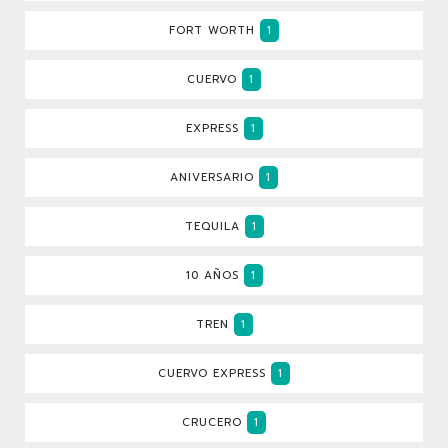
FORT WORTH
1
CUERVO
1
EXPRESS
1
ANIVERSARIO
1
TEQUILA
1
10 AÑOS
1
TREN
1
CUERVO EXPRESS
1
CRUCERO
1