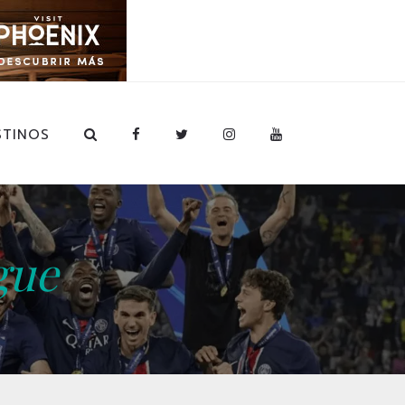
STINOS
gue