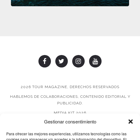
2026 TOUR MAGAZINE, DERECHOS RESERVADOS
HABLEMOS DE COLABORACIONES, CONTENIDO EDITORIAL Y
PUBLICIDAD.
MEDIA KIT 2026
Gestionar consentimiento
AVISO DE PRIVACIDAD
Para ofrecer las mejores experiencias, utilizamos tecnologías como las
cookies para almacenar y/o acceder a la información del dispositivo. El