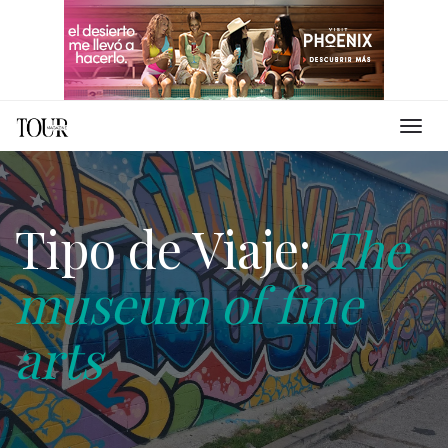
Tipo de Viaje:
The
museum of fine
arts