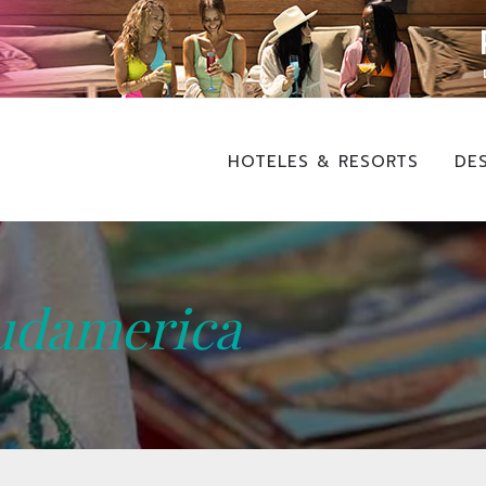
HOTELES & RESORTS
DE
udamerica