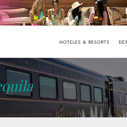
HOTELES & RESORTS
DE
equila