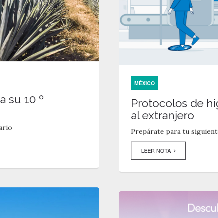
MÉXICO
a su 10 º
Protocolos de hig
al extranjero
ario
Prepárate para tu siguient
LEER NOTA