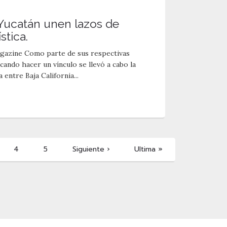
y Yucatán unen lazos de
stica.
azine Como parte de sus respectivas
ando hacer un vínculo se llevó a cabo la
entre Baja California...
4
5
Siguiente
›
Ultima
»