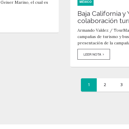
MÉXICO
Geiser Marino, el cual es
Baja California 
colaboración turí
Armando Valdez / TourMag
campañas de turismo y busc
presentación de la campaña 
LEER NOTA
(current)
1
2
3