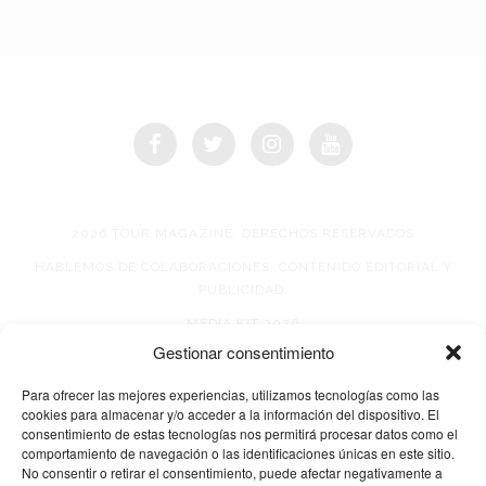
2026 TOUR MAGAZINE, DERECHOS RESERVADOS
HABLEMOS DE COLABORACIONES, CONTENIDO EDITORIAL Y
PUBLICIDAD.
MEDIA KIT 2026
Gestionar consentimiento
AVISO DE PRIVACIDAD
Para ofrecer las mejores experiencias, utilizamos tecnologías como las
cookies para almacenar y/o acceder a la información del dispositivo. El
consentimiento de estas tecnologías nos permitirá procesar datos como el
comportamiento de navegación o las identificaciones únicas en este sitio.
No consentir o retirar el consentimiento, puede afectar negativamente a