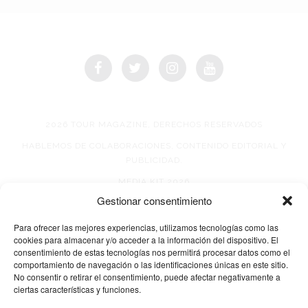
2026 TOUR MAGAZINE, DERECHOS RESERVADOS
HABLEMOS DE COLABORACIONES, CONTENIDO EDITORIAL Y
PUBLICIDAD.
MEDIA KIT 2026
Gestionar consentimiento
AVISO DE PRIVACIDAD
Para ofrecer las mejores experiencias, utilizamos tecnologías como las
cookies para almacenar y/o acceder a la información del dispositivo. El
consentimiento de estas tecnologías nos permitirá procesar datos como el
comportamiento de navegación o las identificaciones únicas en este sitio.
No consentir o retirar el consentimiento, puede afectar negativamente a
ciertas características y funciones.