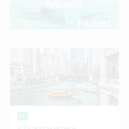
USA
¡Chicago te espera!