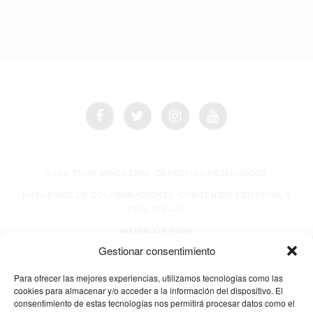
2026 TOUR MAGAZINE, DERECHOS RESERVADOS
HABLEMOS DE COLABORACIONES, CONTENIDO EDITORIAL Y
PUBLICIDAD.
MEDIA KIT 2026
Gestionar consentimiento
AVISO DE PRIVACIDAD
Para ofrecer las mejores experiencias, utilizamos tecnologías como las
cookies para almacenar y/o acceder a la información del dispositivo. El
consentimiento de estas tecnologías nos permitirá procesar datos como el