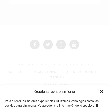
2026 TOUR MAGAZINE, DERECHOS RESERVADOS
HABLEMOS DE COLABORACIONES, CONTENIDO EDITORIAL Y
PUBLICIDAD.
MEDIA KIT 2026
Gestionar consentimiento
AVISO DE PRIVACIDAD
Para ofrecer las mejores experiencias, utilizamos tecnologías como las
cookies para almacenar y/o acceder a la información del dispositivo. El