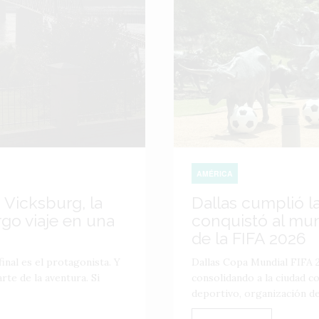
AMÉRICA
 Vicksburg, la
Dallas cumplió l
go viaje en una
conquistó al mu
de la FIFA 2026
inal es el protagonista. Y
Dallas Copa Mundial FIFA 2
te de la aventura. Si
consolidando a la ciudad 
deportivo, organización de