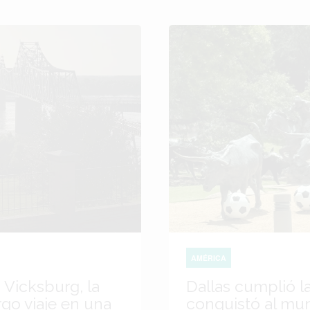
AMÉRICA
 Vicksburg, la
Dallas cumplió l
go viaje en una
conquistó al mu