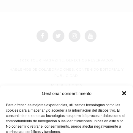
2026 TOUR MAGAZINE, DERECHOS RESERVADOS
HABLEMOS DE COLABORACIONES, CONTENIDO EDITORIAL Y
PUBLICIDAD.
MEDIA KIT 2026
Gestionar consentimiento
AVISO DE PRIVACIDAD
Para ofrecer las mejores experiencias, utilizamos tecnologías como las
cookies para almacenar y/o acceder a la información del dispositivo. El
consentimiento de estas tecnologías nos permitirá procesar datos como el
comportamiento de navegación o las identificaciones únicas en este sitio.
No consentir o retirar el consentimiento, puede afectar negativamente a
ciertas características y funciones.