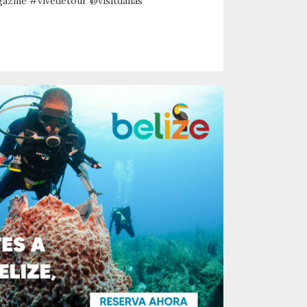
zine #vivedetour @visitdallas