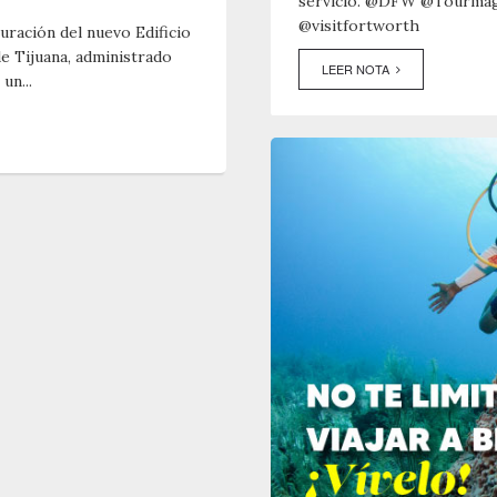
servicio. @DFW @Tourmaga
@visitfortworth
guración del nuevo Edificio
e Tijuana, administrado
LEER NOTA
un...