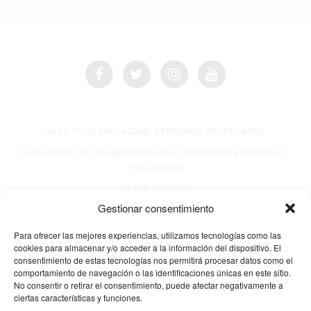
2026 TOUR MAGAZINE, DERECHOS RESERVADOS
HABLEMOS DE COLABORACIONES, CONTENIDO EDITORIAL Y
PUBLICIDAD.
MEDIA KIT 2026
Gestionar consentimiento
AVISO DE PRIVACIDAD
Para ofrecer las mejores experiencias, utilizamos tecnologías como las
cookies para almacenar y/o acceder a la información del dispositivo. El
consentimiento de estas tecnologías nos permitirá procesar datos como el
comportamiento de navegación o las identificaciones únicas en este sitio.
No consentir o retirar el consentimiento, puede afectar negativamente a
ciertas características y funciones.