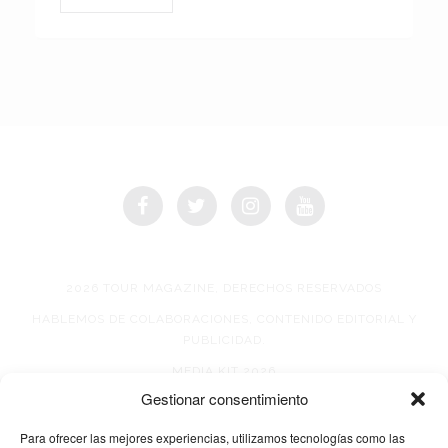
2026 TOUR MAGAZINE, DERECHOS RESERVADOS
HABLEMOS DE COLABORACIONES, CONTENIDO EDITORIAL Y
PUBLICIDAD.
MEDIA KIT 2026
Gestionar consentimiento
AVISO DE PRIVACIDAD
Para ofrecer las mejores experiencias, utilizamos tecnologías como las