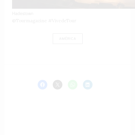
Hadestown
@Tourmagazine #VivedeTour
AMÉRICA