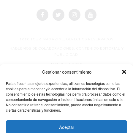
2026 TOUR MAGAZINE, DERECHOS RESERVADOS
HABLEMOS DE COLABORACIONES, CONTENIDO EDITORIAL Y
PUBLICIDAD.
MEDIA KIT 2026
Gestionar consentimiento
AVISO DE PRIVACIDAD
Para ofrecer las mejores experiencias, utilizamos tecnologías como las
cookies para almacenar y/o acceder a la información del dispositivo. El
consentimiento de estas tecnologías nos permitirá procesar datos como el
comportamiento de navegación o las identificaciones únicas en este sitio.
No consentir o retirar el consentimiento, puede afectar negativamente a
ciertas características y funciones.
© 2026 TOUR MAGAZINE
Aceptar