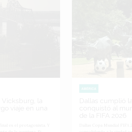
AMÉRICA
 Vicksburg, la
Dallas cumplió l
go viaje en una
conquistó al mu
de la FIFA 2026
inal es el protagonista. Y
Dallas Copa Mundial FIFA 2
te de la aventura. Si
consolidando a la ciudad 