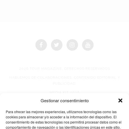
2026 TOUR MAGAZINE, DERECHOS RESERVADOS
HABLEMOS DE COLABORACIONES, CONTENIDO EDITORIAL Y
PUBLICIDAD.
MEDIA KIT 2026
Gestionar consentimiento
AVISO DE PRIVACIDAD
Para ofrecer las mejores experiencias, utilizamos tecnologías como las
cookies para almacenar y/o acceder a la información del dispositivo. El
consentimiento de estas tecnologías nos permitirá procesar datos como el
comportamiento de navegación o las identificaciones únicas en este sitio.