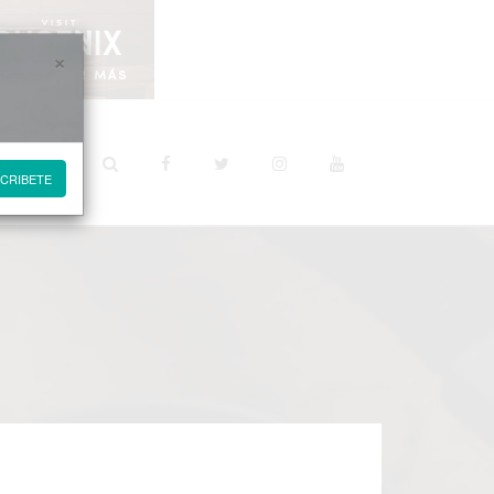
×
STINOS
CRIBETE