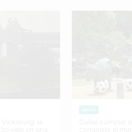
AMÉRICA
 Vicksburg, la
Dallas cumplió l
go viaje en una
conquistó al mu