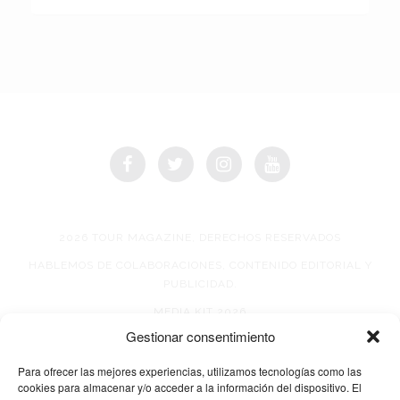
2026 TOUR MAGAZINE, DERECHOS RESERVADOS
HABLEMOS DE COLABORACIONES, CONTENIDO EDITORIAL Y
PUBLICIDAD.
MEDIA KIT 2026
Gestionar consentimiento
AVISO DE PRIVACIDAD
Para ofrecer las mejores experiencias, utilizamos tecnologías como las
cookies para almacenar y/o acceder a la información del dispositivo. El