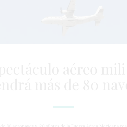
pectáculo aéreo mili
endrá más de 80 nav
e 80 aeronaves y 120 pilotos de la Fuerza Aérea Mexicana rea