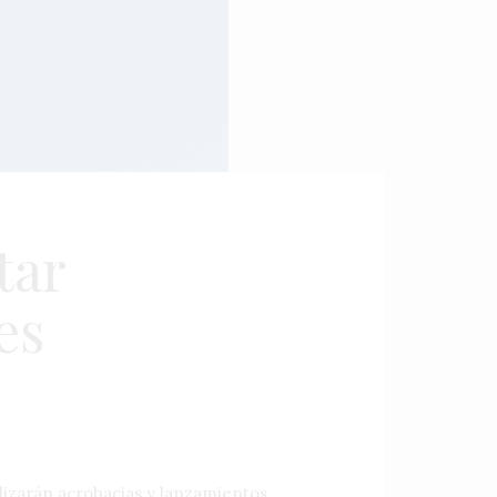
tar
es
lizarán acrobacias y lanzamientos