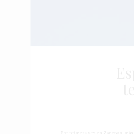
Es
t
Por primera vez en Zapopan, más d