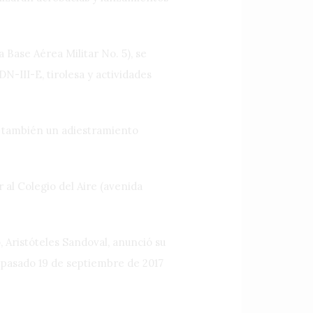
a Base Aérea Militar No. 5), se
N-III-E, tirolesa y actividades
rá también un adiestramiento
r al Colegio del Aire (avenida
 Aristóteles Sandoval, anunció su
el pasado 19 de septiembre de 2017