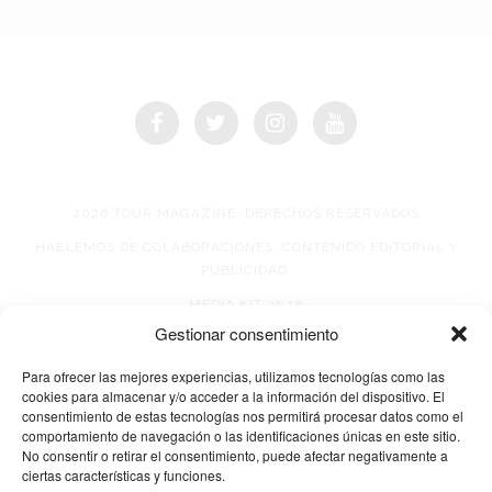
2026 TOUR MAGAZINE, DERECHOS RESERVADOS
HABLEMOS DE COLABORACIONES, CONTENIDO EDITORIAL Y
PUBLICIDAD.
MEDIA KIT 2026
Gestionar consentimiento
AVISO DE PRIVACIDAD
Para ofrecer las mejores experiencias, utilizamos tecnologías como las
cookies para almacenar y/o acceder a la información del dispositivo. El
consentimiento de estas tecnologías nos permitirá procesar datos como el
comportamiento de navegación o las identificaciones únicas en este sitio.
No consentir o retirar el consentimiento, puede afectar negativamente a
ciertas características y funciones.