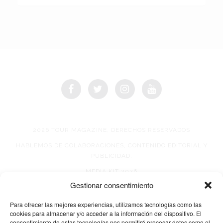
2026 TOUR MAGAZINE, DERECHOS RESERVADOS
HABLEMOS DE COLABORACIONES, CONTENIDO EDITORIAL Y
PUBLICIDAD.
MEDIA KIT 2026
Gestionar consentimiento
AVISO DE PRIVACIDAD
Para ofrecer las mejores experiencias, utilizamos tecnologías como las
cookies para almacenar y/o acceder a la información del dispositivo. El
consentimiento de estas tecnologías nos permitirá procesar datos como el