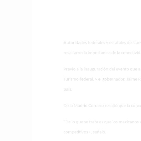
Autoridades federales y estatales de Nue
resaltaron la importancia de la conectivi
Previo a la inauguración del evento que ar
Turismo federal, y el gobernador, Jaime
país.
De la Madrid Cordero resaltó que la conec
“De lo que se trata es que los mexicanos 
competitivos», señaló.