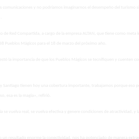
s comunicaciones y no podríamos imaginarnos el desempeño del turismo sin
.
to de Red Compartida, a cargo de la empresa ALTAN, que tiene como meta in
en 38 Pueblos Mágicos para el 18 de marzo del próximo año.
festó la importancia de que los Pueblos Mágicos se tecnifiquen y cuenten co
 y Santiago tienen hoy una cobertura importante, trabajamos porque eso p
o, esa es la magia», refirió.
a se vuelva real, se vuelva efectiva y genere condiciones de atractividad, y l
o un resultado enorme la conectividad, nos ha potenciado de manera extr