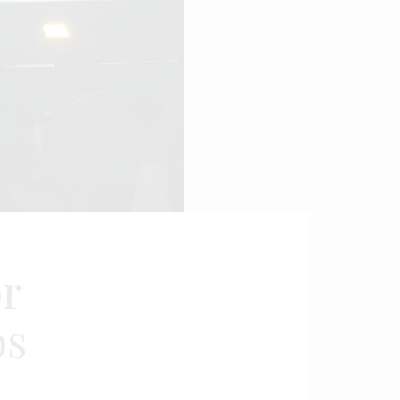
or
os