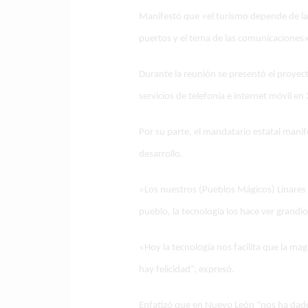
Manifestó que «el turismo depende de la
puertos y el tema de las comunicaciones»
Durante la reunión se presentó el proyec
servicios de telefonía e internet móvil 
Por su parte, el mandatario estatal mani
desarrollo.
«Los nuestros (Pueblos Mágicos) Linares
pueblo, la tecnología los hace ver grandios
«Hoy la tecnología nos facilita que la magi
hay felicidad”, expresó.
Enfatizó que en Nuevo León “nos ha dad