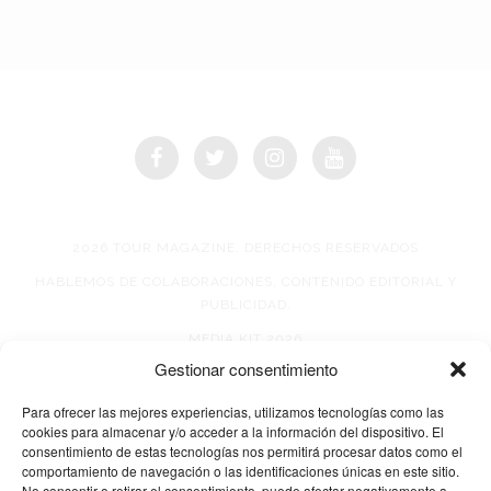
2026 TOUR MAGAZINE, DERECHOS RESERVADOS
HABLEMOS DE COLABORACIONES, CONTENIDO EDITORIAL Y
PUBLICIDAD.
MEDIA KIT 2026
Gestionar consentimiento
AVISO DE PRIVACIDAD
Para ofrecer las mejores experiencias, utilizamos tecnologías como las
cookies para almacenar y/o acceder a la información del dispositivo. El
consentimiento de estas tecnologías nos permitirá procesar datos como el
comportamiento de navegación o las identificaciones únicas en este sitio.
No consentir o retirar el consentimiento, puede afectar negativamente a