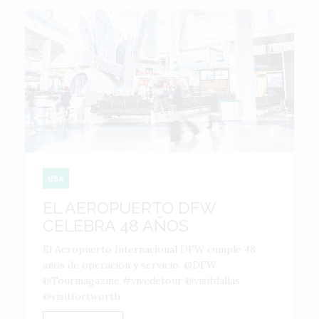
USA
EL AEROPUERTO DFW
CELEBRA 48 AÑOS
El Aeropuerto Internacional DFW cumple 48
años de operación y servicio. @DFW
@Tourmagazine #vivedetour @visitdallas
@visitfortworth