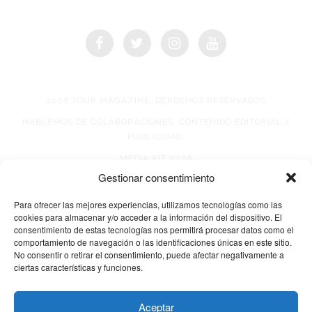
2026 TOUR MAGAZINE, DERECHOS RESERVADOS
HABLEMOS DE COLABORACIONES, CONTENIDO EDITORIAL Y
PUBLICIDAD.
MEDIA KIT 2026
Gestionar consentimiento
AVISO DE PRIVACIDAD
Para ofrecer las mejores experiencias, utilizamos tecnologías como las
cookies para almacenar y/o acceder a la información del dispositivo. El
consentimiento de estas tecnologías nos permitirá procesar datos como el
comportamiento de navegación o las identificaciones únicas en este sitio.
No consentir o retirar el consentimiento, puede afectar negativamente a
ciertas características y funciones.
© 2026 TOUR MAGAZINE
Aceptar