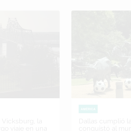
AMÉRICA
 Vicksburg, la
Dallas cumplió l
go viaje en una
conquistó al mu