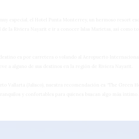
y especial, el Hotel Punta Monterrey, un hermoso resort esc
d de la Riviera Nayarit e ir a conocer Islas Marietas, así como t
destino es por carretera o volando al Aeropuerto Internacional
leve a alguno de sus destinos en la región de Riviera Nayarit.
rto Vallarta (Jalisco), nuestra recomendación es “The Green Ho
tranquilos y confortables para quienes buscan algo más íntimo.