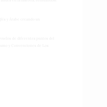
andes en la historia, brindándole
glés y Árabe creando un
n vuelos de diferentes puntos del
urismo y Convenciones de Los