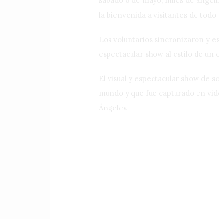
sábado 6 de mayo, miles de angeli
la bienvenida a visitantes de tod
Los voluntarios sincronizaron y e
espectacular show al estilo de un e
El visual y espectacular show de s
mundo y que fue capturado en vid
Ángeles.