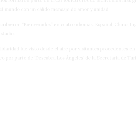
nos formaron parte en crear los letreros de bienvenida más gr
o el mundo con un cálido mensaje de amor y unidad.
scribieron “Bienvenidos” en cuatro idiomas: Español, Chino, In
stadio.
olidaridad fue visto desde el aire por visitantes procedentes e
eo por parte de ‘Descubra Los Ángeles’ de la Secretaria de T