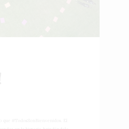
!
ndo que #TodosSonBienvenidos. El