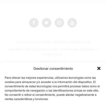
2026 TOUR MAGAZINE, DERECHOS RESERVADOS
HABLEMOS DE COLABORACIONES, CONTENIDO EDITORIAL Y
PUBLICIDAD.
MEDIA KIT 2026
Gestionar consentimiento
AVISO DE PRIVACIDAD
Para ofrecer las mejores experiencias, utilizamos tecnologías como las
cookies para almacenar y/o acceder a la información del dispositivo. El
consentimiento de estas tecnologías nos permitirá procesar datos como el
comportamiento de navegación o las identificaciones únicas en este sitio.
No consentir o retirar el consentimiento, puede afectar negativamente a
ciertas características y funciones.