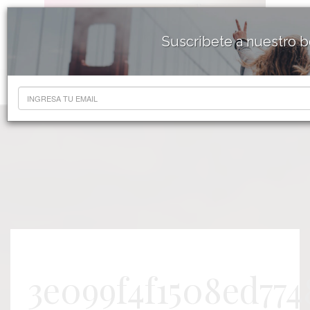
Suscribete a nuestro b
3e099f4f1508ed77