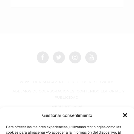
2026 TOUR MAGAZINE, DERECHOS RESERVADOS
HABLEMOS DE COLABORACIONES, CONTENIDO EDITORIAL Y
PUBLICIDAD.
MEDIA KIT 2026
Gestionar consentimiento
AVISO DE PRIVACIDAD
Para ofrecer las mejores experiencias, utilizamos tecnologías como las
cookies para almacenar y/o acceder a la información del dispositivo. El