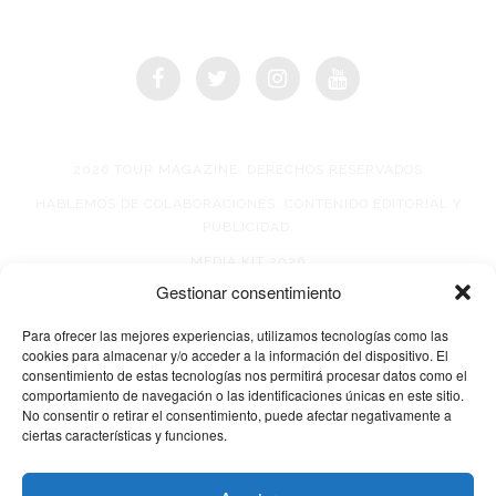
2026 TOUR MAGAZINE, DERECHOS RESERVADOS
HABLEMOS DE COLABORACIONES, CONTENIDO EDITORIAL Y
PUBLICIDAD.
MEDIA KIT 2026
Gestionar consentimiento
AVISO DE PRIVACIDAD
Para ofrecer las mejores experiencias, utilizamos tecnologías como las
cookies para almacenar y/o acceder a la información del dispositivo. El
consentimiento de estas tecnologías nos permitirá procesar datos como el
comportamiento de navegación o las identificaciones únicas en este sitio.
No consentir o retirar el consentimiento, puede afectar negativamente a
ciertas características y funciones.
© 2026 TOUR MAGAZINE