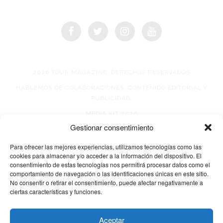
2026 TOUR MAGAZINE, DERECHOS RESERVADOS
HABLEMOS DE COLABORACIONES, CONTENIDO EDITORIAL Y
PUBLICIDAD.
MEDIA KIT 2026
Gestionar consentimiento
AVISO DE PRIVACIDAD
Para ofrecer las mejores experiencias, utilizamos tecnologías como las
cookies para almacenar y/o acceder a la información del dispositivo. El
consentimiento de estas tecnologías nos permitirá procesar datos como el
comportamiento de navegación o las identificaciones únicas en este sitio.
No consentir o retirar el consentimiento, puede afectar negativamente a
ciertas características y funciones.
© 2026 TOUR MAGAZINE
Aceptar