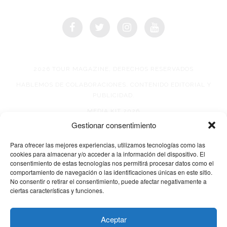
2026 TOUR MAGAZINE, DERECHOS RESERVADOS
HABLEMOS DE COLABORACIONES, CONTENIDO EDITORIAL Y
PUBLICIDAD.
MEDIA KIT 2026
Gestionar consentimiento
AVISO DE PRIVACIDAD
Para ofrecer las mejores experiencias, utilizamos tecnologías como las
cookies para almacenar y/o acceder a la información del dispositivo. El
consentimiento de estas tecnologías nos permitirá procesar datos como el
comportamiento de navegación o las identificaciones únicas en este sitio.
No consentir o retirar el consentimiento, puede afectar negativamente a
ciertas características y funciones.
© 2026 TOUR MAGAZINE
Aceptar