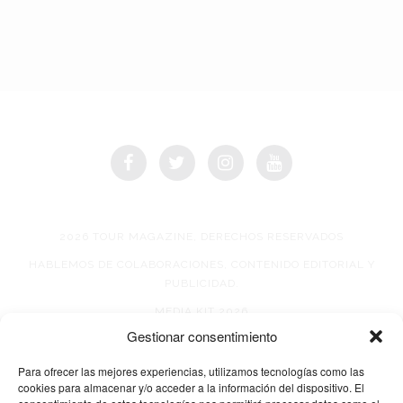
2026 TOUR MAGAZINE, DERECHOS RESERVADOS
HABLEMOS DE COLABORACIONES, CONTENIDO EDITORIAL Y
PUBLICIDAD.
MEDIA KIT 2026
Gestionar consentimiento
AVISO DE PRIVACIDAD
Para ofrecer las mejores experiencias, utilizamos tecnologías como las
cookies para almacenar y/o acceder a la información del dispositivo. El