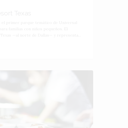
esort Texas
á el primer parque temático de Universal
ara familias con niños pequeños. El
 Texas —al norte de Dallas— y representa...