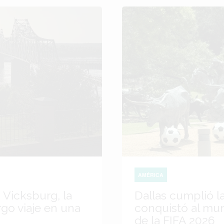
AMÉRICA
 Vicksburg, la
Dallas cumplió l
go viaje en una
conquistó al mu
de la FIFA 2026